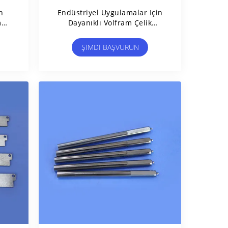
n
Endüstriyel Uygulamalar Için
5mm
Dayanıklı Volfram Çelik
Yuvarlak Ince Levha
ŞIMDI BAŞVURUN