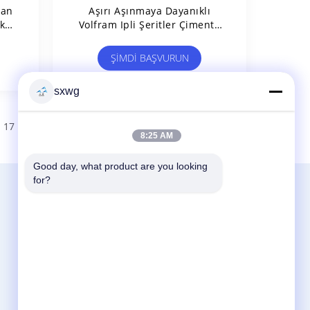
ran
Aşırı Aşınmaya Dayanıklı
k
Volfram Ipli Şeritler Çimento
ri
Karbid Matkap Çubuğu
ŞIMDI BAŞVURUN
sxwg
17
18
>
8:25 AM
Good day, what product are you looking 
for?
Bize Ulaşın
Zhuzhou Sanxin Cemented Carbide
Manufacturing Co., Ltd
8, Orta Okul Yolu, Baiguan Kasabası, Lusong
Bölgesi, Zhuzhou, Hunan, Çin
86-731-27492866
sxwg@zzsxhj.com