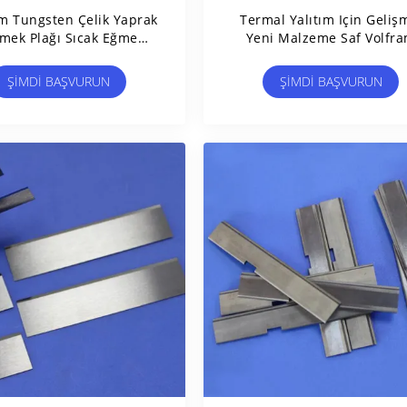
m Tungsten Çelik Yaprak
Termal Yalıtım Için Geliş
mek Plağı Sıcak Eğme
Yeni Malzeme Saf Volfr
akinesi Isıtma Plağı
Levhası
ŞIMDI BAŞVURUN
ŞIMDI BAŞVURUN