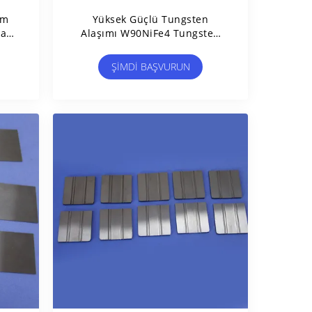
am
Yüksek Güçlü Tungsten
ya
Alaşımı W90NiFe4 Tungsten
d
Çelik Taş Özel
ŞIMDI BAŞVURUN