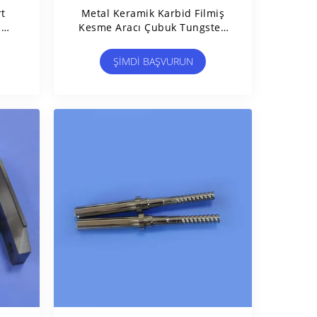
rt
Metal Keramik Karbid Filmiş
n
Kesme Aracı Çubuk Tungsten
Çelik Şeritler
ŞIMDI BAŞVURUN