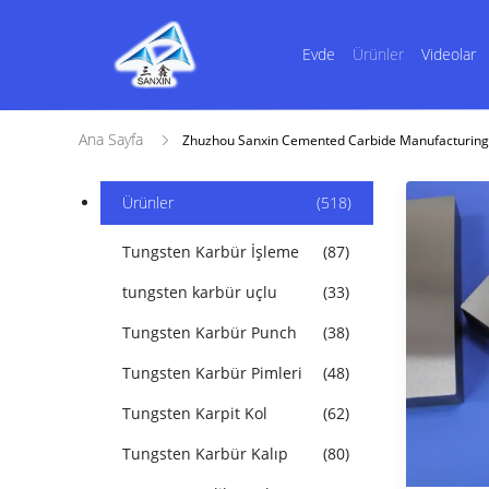
Evde
Ürünler
Videolar
Ana Sayfa
Zhuzhou Sanxin Cemented Carbide Manufacturing C
Ürünler
(518)
Tungsten Karbür İşleme
(87)
tungsten karbür uçlu
(33)
Tungsten Karbür Punch
(38)
Tungsten Karbür Pimleri
(48)
Tungsten Karpit Kol
(62)
Tungsten Karbür Kalıp
(80)