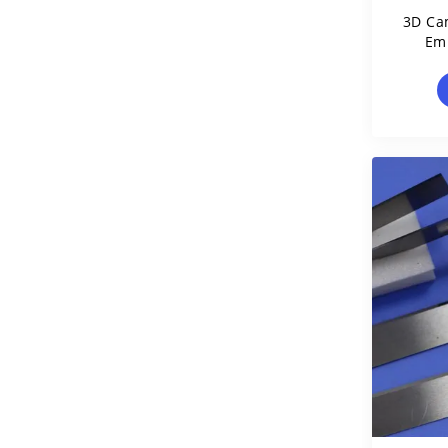
3D Ca
Em
M