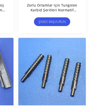
miş
Zorlu Ortamlar Için Tungsten
am
Karbid Şeritleri Normatif
Çubuklar
ŞIMDI BAŞVURUN