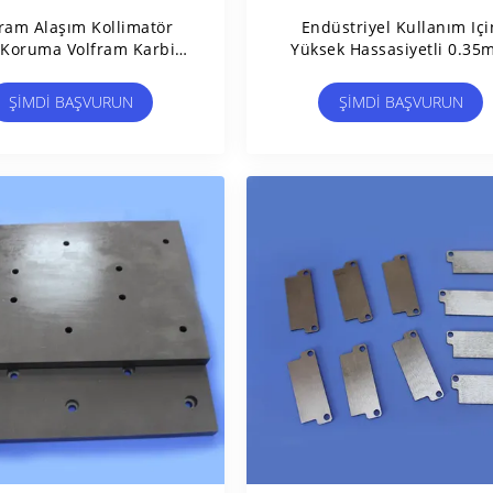
fram Alaşım Kollimatör
Endüstriyel Kullanım Içi
 Koruma Volfram Karbid
Yüksek Hassasiyetli 0.3
Plakası
Volfram Karbid Levhası
ŞIMDI BAŞVURUN
ŞIMDI BAŞVURUN