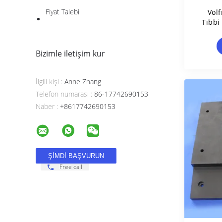
Fiyat Talebi
Vol
Tıbbi
Bizimle iletişim kur
İlgili kişi :
Anne Zhang
Telefon numarası :
86-17742690153
Naber :
+8617742690153
Free call