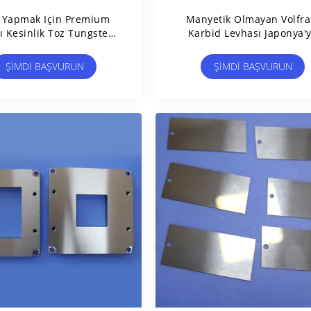
t Yapmak Için Premium
Manyetik Olmayan Volfr
lı Kesinlik Toz Tungsten
Karbid Levhası Japonya'
Çelik Yapısı
Ihraç Edilen Katı Karbi
Levhalar
ŞIMDI BAŞVURUN
ŞIMDI BAŞVURUN