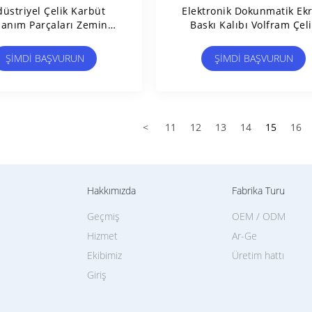
üstriyel Çelik Karbüt
Elektronik Dokunmatik Ek
lanım Parçaları Zemin
Baskı Kalıbı Volfram Çeli
i Karbüt Çubukları Rivet
Basınç Başı Karbid Şeritle
Başı
ŞIMDI BAŞVURUN
ŞIMDI BAŞVURUN
<
11
12
13
14
15
16
Hakkımızda
Fabrika Turu
Geçmiş
OEM / ODM
Hizmet
Ar-Ge
Ekibimiz
Üretim hattı
Giriş