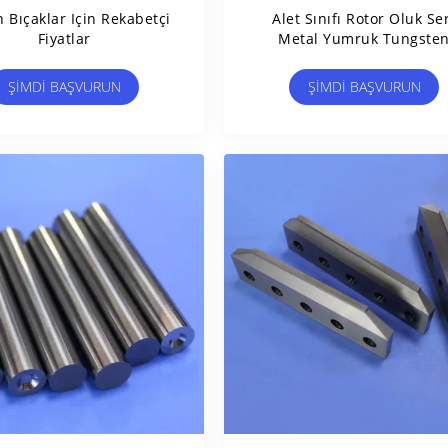
n Bıçaklar Için Rekabetçi
Alet Sınıfı Rotor Oluk Se
Fiyatlar
Metal Yumruk Tungste
Karbid Düz Çubuk
ŞIMDI BAŞVURUN
ŞIMDI BAŞVURUN