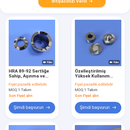
İhtiyacınızı Verin
HRA 89-92 Sertliğe
Özelleştirilmiş
Sahip, Aşınma ve
Yüksek Kullanım
Korozyona Dayanıklı
Direnci Tungsten
Fiyat:
pazarlık edilebilir
Fiyat:
pazarlık edilebilir
ve Yüksek Basınçlı
Karbid Merkezi
MOQ:
1 Takım
MOQ:
1 Takım
Sistemler İçin
Bushing ± 0.01 mm
Hassas Uyumlu
Tolerans ve Uzun
Son Fiyat alın
Son Fiyat alın
Tungsten Karbür Çek
Yaşam Süresi
Vanası Halkası
Şimdi başvurun
Şimdi başvurun