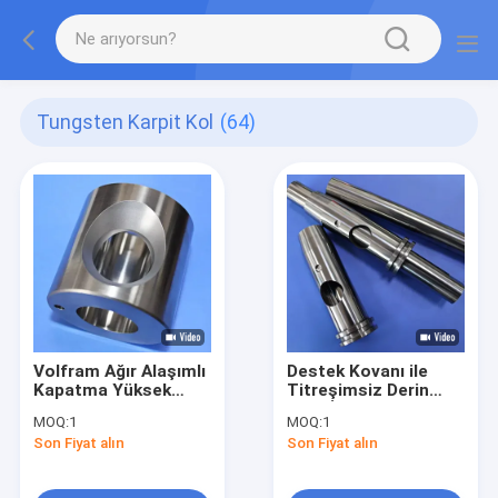
Tungsten Karpit Kol
(64)
Volfram Ağır Alaşımlı
Destek Kovanı ile
Kapatma Yüksek
Titreşimsiz Derin
yoğunluklu 19.1
Delik İşleme için
MOQ:
1
MOQ:
1
g/cm3 Hassas
Tungsten Ağır
Son Fiyat alın
Son Fiyat alın
İşlenmiş ±0.01 mm
Alaşımlı Titreşim
Radyasyon Koruma
Önleyici Takım
Kollimatör Kol
Tutucu