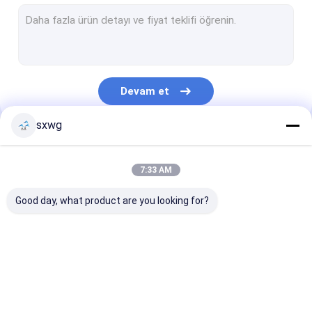
Tungsten Karpit Kol
Tungsten Karbür Kalıp
Tungsten Çelik Bıçak
Devam et
Tungsten Karbür Düğme
sxwg
Tungsten Karbür Bar
Kategorilerimiz
Tungsten Karpit Şeritleri
7:33 AM
Tungsten Sac
Good day, what product are you looking for?
Çimentolu Karbür Aracı
Tungsten Karbür
tungsten karbür uçlu
Tungsten Karb
İşleme
Punch