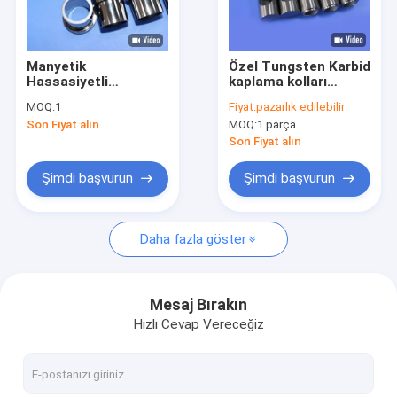
Bizim Hakkımızda
Fabrika turu
Manyetik
Özel Tungsten Karbid
Hassasiyetli
kaplama kolları
Kalite Kontrolü
Uygulamalar İçin
Çimento Alçılama
MOQ:
1
Fiyat:
pazarlık edilebilir
±0.001mm OD
borusu
Son Fiyat alın
MOQ:
1 parça
Toleranslı ve 89-92
Bizimle İletişim
HRA Sertlikli Hassas
Son Fiyat alın
WC-Ni Alaşımlı
Tungsten Karbür
Bir İndirim İste
Şimdi başvurun
Şimdi başvurun
Kovan
Daha fazla göster
Tungsten Karbür İşleme
tungsten karbür uçlu
Mesaj Bırakın
Hızlı Cevap Vereceğiz
Tungsten Karbür Punch
Tungsten Karbür Pimleri