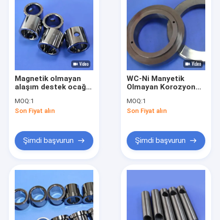
Magnetik olmayan
WC-Ni Manyetik
alaşım destek ocağı
Olmayan Korozyona
Yüksek korozyon
Dirençli Yüksek
MOQ:
1
MOQ:
1
direnci ve santrifüjler
Aşınma Direnci
Son Fiyat alın
Son Fiyat alın
ve pompalar için
Tungsten Karbür
hassas öğütme ile iç
Vakum Pompası
kol
Contaları
Şimdi başvurun
Şimdi başvurun
Evde
Ürün
Videolar