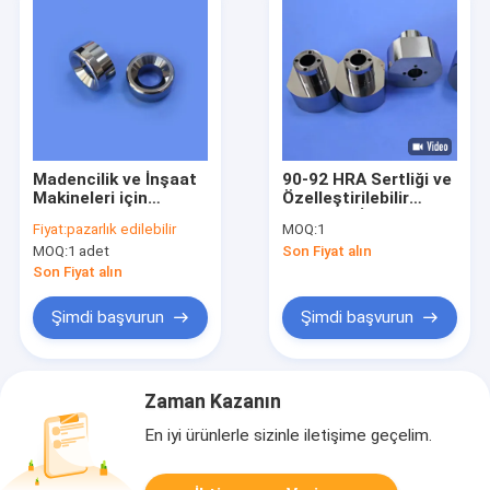
Madencilik ve İnşaat
90-92 HRA Sertliği ve
Makineleri için
Özelleştirilebilir
Yüksek Aşınma
Boyutları İçin
Fiyat:
pazarlık edilebilir
MOQ:
1
Direncine Sahip
Manyetik Olmayan
MOQ:
1 adet
Son Fiyat alın
Hassas İç Koni
WC-Ni Karbür
Tungsten Karbür
Precision Kalıp
Son Fiyat alın
Burç
Rehberi
Şimdi başvurun
Şimdi başvurun
Zaman Kazanın
En iyi ürünlerle sizinle iletişime geçelim.