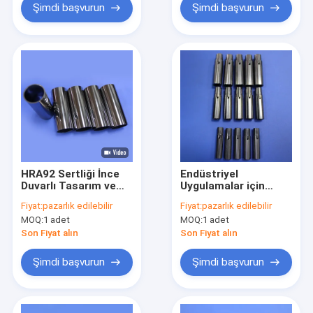
Şimdi başvurun
Şimdi başvurun
HRA92 Sertliği İnce
Endüstriyel
Duvarlı Tasarım ve
Uygulamalar için
Kullanım
±0,01 mm Toleranslı,
Fiyat:
pazarlık edilebilir
Fiyat:
pazarlık edilebilir
Uygulamaları için
Süper Dayanıklı ve
MOQ:
1 adet
MOQ:
1 adet
Yüksek Korozyon
Yüksek Aşınma
Direnci ile Tungsten
Direncine Sahip
Son Fiyat alın
Son Fiyat alın
Karbid Kabuklama
Hassas Tungsten
Karbür Burç
Şimdi başvurun
Şimdi başvurun