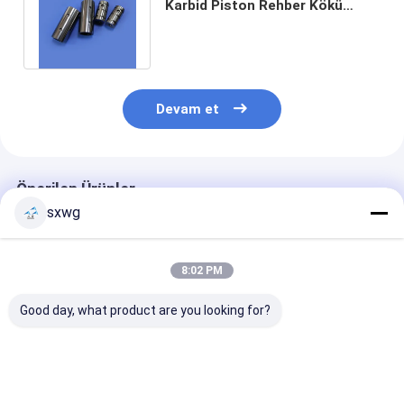
Karbid Piston Rehber Kökü
HRA92 Sertliği ve cilalanmış
yüzey
Devam et
Önerilen Ürünler
sxwg
8:02 PM
Good day, what product are you looking for?
Endüstriyel
Madencilik ve İnşaat
Volfram Ağır
Uygulamalar için
Makineleri için
Alaşımlı Kapa
±0,01 mm Toleranslı,
Yüksek Aşınma
Yüksek yoğunl