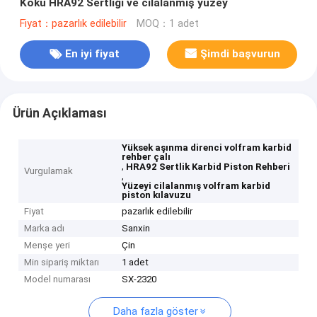
Kökü HRA92 Sertliği ve cilalanmış yüzey
Fiyat：pazarlık edilebilir
MOQ：1 adet
En iyi fiyat
Şimdi başvurun
Ürün Açıklaması
Yüksek aşınma direnci volfram karbid
rehber çalı
,
HRA92 Sertlik Karbid Piston Rehberi
Vurgulamak
,
Yüzeyi cilalanmış volfram karbid
piston kılavuzu
Fiyat
pazarlık edilebilir
Marka adı
Sanxin
Menşe yeri
Çin
Min sipariş miktarı
1 adet
Model numarası
SX-2320
Daha fazla göster