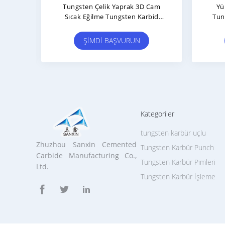
ıflı
Manyetik Olmayan Volfram
Yük
apısı
Karbid Levhası Japonya'ya Ihraç
W90Ni
Edilen Katı Karbid Levhalar
ŞIMDI BAŞVURUN
Kategoriler
tungsten karbür uçlu
Zhuzhou Sanxin Cemented
Tungsten Karbür Punch
Carbide Manufacturing Co.,
Tungsten Karbür Pimleri
Ltd.
Tungsten Karbür İşleme