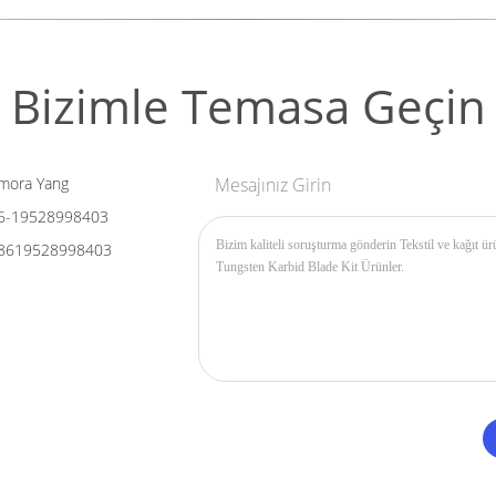
Bizimle Temasa Geçin
mora Yang
Mesajınız Girin
6-19528998403
8619528998403