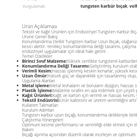
tungsten karbür bıçak
vol
Vurgulamak:
,
Ürün Açıklaması
Tekstil ve Kağıt Ürünleri için Endüstriyel Tungsten Karbür Bıç
Ürüne Genel Bakış
Konumlandırma Delikli Tungsten Karbür Uzun Bıçak, olağanüstü
kesici alettir. Yenilikçi konumlandırma deliği tasarımı, çalışma
endüstriyel uygulamalar için ideal hale getirir.
Temel Özellikler
Birinci Sınıf Malzeme:
Yüksek sertlikte tungstenli karbürde
Konumlandırma Deliği Tasarımı:
Geliştirilmiş kurulum sta
Verimli Kesim:
Hassas işlenmiş keskin kenarlar, yüksek kesme 
Uzun Ömür:
Yüksek güç ve dayanıklılık için tasarlanmış olup
Uygulama Alanları
Metal işleme:
Metal levhaların ve boruların düzgün, hassas 
Plastik İşleme:
Malzeme israfını en aza indirmek için çeşitli
Kağıt Ürünleri:
Kağıt ve karton için verimli ve hassas kesim, 
Tekstil Endüstrisi:
Ürün kalitesini ve üretim verimliliğini a
Kullanım Talimatları
Kurulum Adımları
Tungsten karbür uzun bıçağı, konumlandırma delikleriyle bir
Çalıştırma Yönergeleri
Optimum kesme performansı ve verimliliği elde etmek için e
Bakım
Bıçağı aşınma açısından düzenli olarak inceleyin ve optimum ç