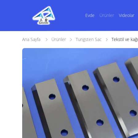
Evde
Ürünler
Videolar
Ana Sayfa
Ürünler
Tungsten Sac
Tekstil ve kağ