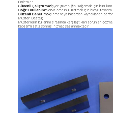
Önlemler
Güvenli Çalıştırma:
İşyeri güvenliğini sağlamak için kurulum v
Doğru Kullanım:
Servis ömrünü uzatmak için bıçağı tasarım s
Düzenli Denetim:
Aşınma veya hasardan kaynaklanan perform
Müşteri Desteği
Müşterilerin kullanım sırasında karşılaştıkları sorunları çö
kapsamlı satış sonrası hizmet sağlanmaktadır.