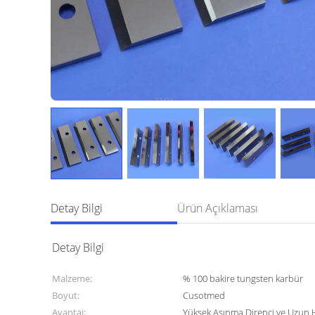
Detay Bilgi
Ürün Açıklaması
Detay Bilgi
Malzeme:
% 100 bakire tungsten karbür
Boyut:
Cusotmed
Avantaj:
Yüksek Aşınma Direnci ve Uzun