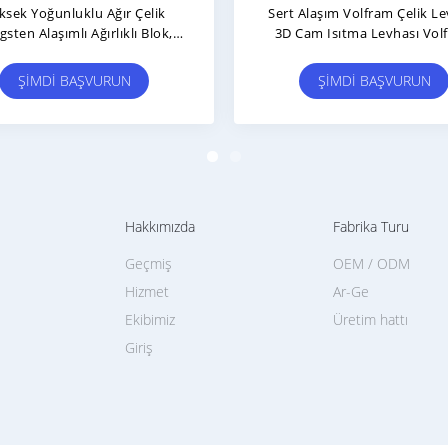
sek Güçlü Tungsten Alaşımı
Volfram Alaşım Kollimatör 
Fe4 Tungsten Çelik Taş Özel
Koruma Volfram Karbid Pla
ŞIMDI BAŞVURUN
ŞIMDI BAŞVURUN
Hakkımızda
Fabrika Turu
Geçmiş
OEM / ODM
Hizmet
Ar-Ge
Ekibimiz
Üretim hattı
Giriş