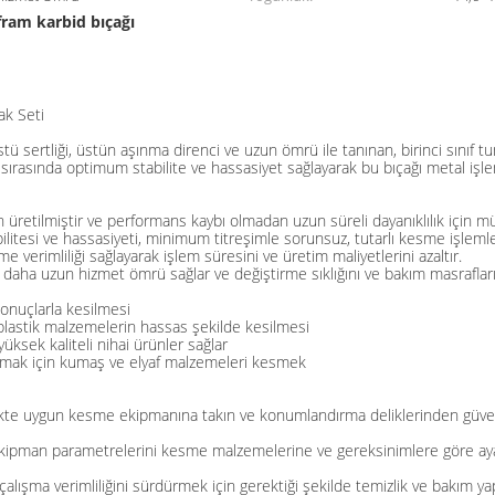
fram karbid bıçağı
ak Seti
 sertliği, üstün aşınma direnci ve uzun ömrü ile tanınan, birinci sınıf
 sırasında optimum stabilite ve hassasiyet sağlayarak bu bıçağı metal işleme
n üretilmiştir ve performans kaybı olmadan uzun süreli dayanıklılık için
bilitesi ve hassasiyeti, minimum titreşimle sorunsuz, tutarlı kesme işlemle
verimliliği sağlayarak işlem süresini ve üretim maliyetlerini azaltır.
, daha uzun hizmet ömrü sağlar ve değiştirme sıklığını ve bakım masrafların
sonuçlarla kesilmesi
 plastik malzemelerin hassas şekilde kesilmesi
yüksek kaliteli nihai ürünler sağlar
rtırmak için kumaş ve elyaf malzemeleri kesmek
likte uygun kesme ekipmanına takın ve konumlandırma deliklerinden güvenl
kipman parametrelerini kesme malzemelerine ve gereksinimlere göre aya
alışma verimliliğini sürdürmek için gerektiği şekilde temizlik ve bakım ya