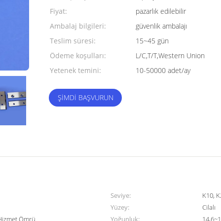
Fiyat:
pazarlık edilebilir
Ambalaj bilgileri:
güvenlik ambalajı
Teslim süresi:
15~45 gün
Ödeme koşulları:
L/C,T/T,Western Union
Yetenek temini:
10-50000 adet/ay
ŞIMDI BAŞVURUN
Seviye:
K10, K
Yüzey:
Cilalı
 Hizmet Ömrü
Yoğunluk:
14,6~1