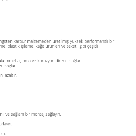
 tungsten karbür malzemeden üretilmiş yüksek performanslı bir
, plastik işleme, kağıt ürünleri ve tekstil gibi çeşitli
 mükemmel aşınma ve korozyon direnci sağlar.
ri sağlar.
ı azaltır.
i ve sağlam bir montaj sağlayın.
rlayın.
pın.