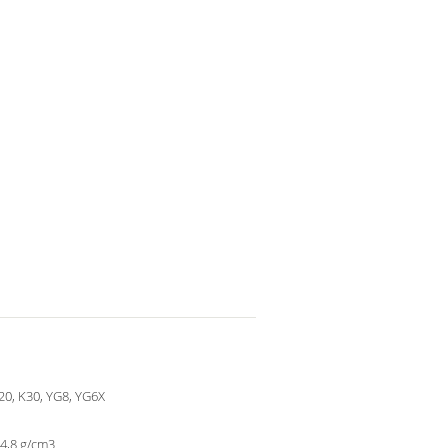
20, K30, YG8, YG6X
4,8 g/cm3