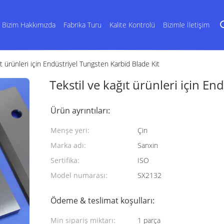
Bizim Hakkımızda
Fabrika Turu
Kalite Kontrolü
Bizimle İletişim
ıt ürünleri için Endüstriyel Tungsten Karbid Blade Kit
Tekstil ve kağıt ürünleri için E
Ürün ayrıntıları:
Menşe yeri:
Çin
Marka adı:
Sanxin
Sertifika:
ISO
Model numarası:
SX2132
Ödeme & teslimat koşulları:
Min sipariş miktarı:
1 parça