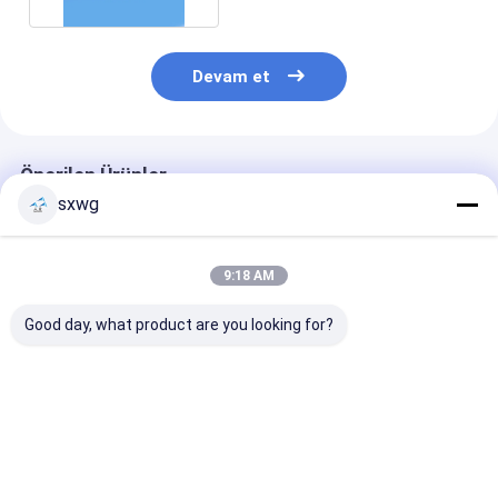
Devam et
Önerilen Ürünler
sxwg
9:18 AM
Good day, what product are you looking for?
Yüksek elektrik
Özel tasarım ve uzun
Düşük Buhar B
iletkenliği,
ömürlü direnç
ve Ekstrem Çev
olağanüstü aşınma
kaynak için yüksek ısı
için Özel Diame
direnci ve hassas
iletkenliği volfram
Yüksek Sıcaklı
ölçüm için üstün
bakır elektrot
Volfram Molib
En iyi fiyat
En iyi fiyat
En iyi fiy
termal istikrarlılığı
Alaşımlı Tüp
olan volfram bakır