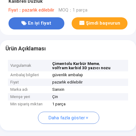
Kalibreli Düzlük
Fiyat：pazarlık edilebilir
MOQ：1 parça
En iyi fiyat
Şimdi başvurun
Ürün Açıklaması
,
Çimentolu Karbür Meme
Vurgulamak
volfram karbid 3D yazıcı nozu
Ambalaj bilgileri
güvenlik ambalajı
Fiyat
pazarlık edilebilir
Marka adı
Sanxin
Menşe yeri
Çin
Min sipariş miktarı
1 parça
Daha fazla göster