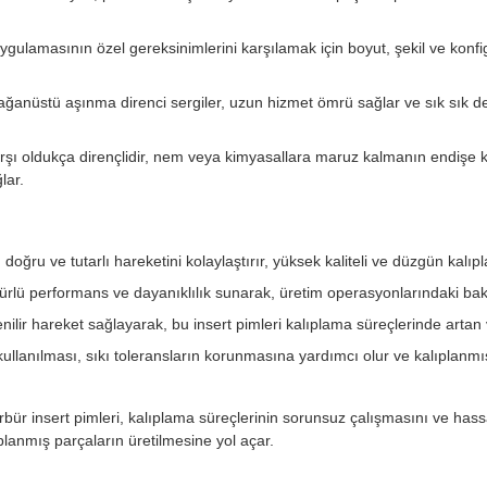
uygulamasının özel gereksinimlerini karşılamak için boyut, şekil ve konfig
ağanüstü aşınma direnci sergiler, uzun hizmet ömrü sağlar ve sık sık deği
şı oldukça dirençlidir, nem veya kimyasallara maruz kalmanın endişe ka
lar.
n doğru ve tutarlı hareketini kolaylaştırır, yüksek kaliteli ve düzgün kalıp
rlü performans ve dayanıklılık sunarak, üretim operasyonlarındaki bakım
ilir hareket sağlayarak, bu insert pimleri kalıplama süreçlerinde artan v
ullanılması, sıkı toleransların korunmasına yardımcı olur ve kalıplanmı
arbür insert pimleri, kalıplama süreçlerinin sorunsuz çalışmasını ve hass
ıplanmış parçaların üretilmesine yol açar.