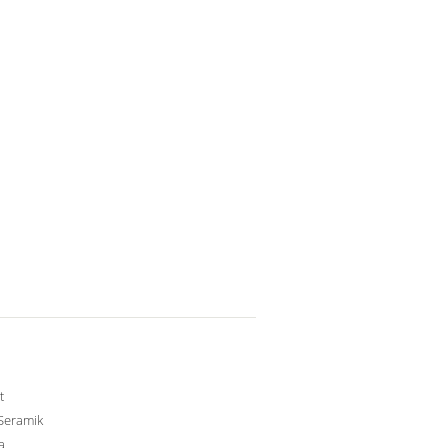
t
Seramik
a