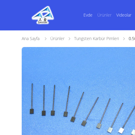
Evde
Ürünler
Videolar
Ana Sayfa
Ürünler
Tungsten Karbür Pimleri
0.5