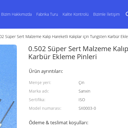
Bizim Hakkımızda
Fabrika Turu
Kalite Kontrolü
Bizimle İletişim
02 Süper Sert Malzeme Kalıp Hareketli Kalıplar için Tungsten Karbür Ekle
0.502 Süper Sert Malzeme Kalıp 
Karbür Ekleme Pinleri
Ürün ayrıntıları:
Menşe yeri:
Çin
Marka adı:
Sanxin
Sertifika:
ISO
Model numarası:
SX0003-0
Ödeme & teslimat koşulları: