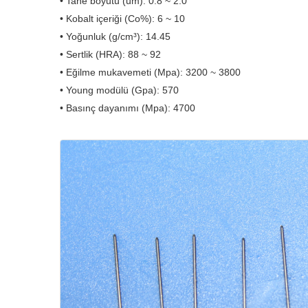
• Tane boyutu (um): 0.8 ~ 2.0
• Kobalt içeriği (Co%): 6 ~ 10
• Yoğunluk (g/cm³): 14.45
• Sertlik (HRA): 88 ~ 92
• Eğilme mukavemeti (Mpa): 3200 ~ 3800
• Young modülü (Gpa): 570
• Basınç dayanımı (Mpa): 4700