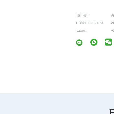
İlgili kişi:
A
Telefon numarası:
8
Naber:
+
B