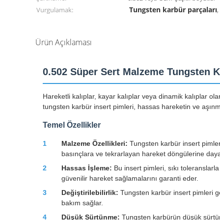
Tungsten karbür parçaları
Vurgulamak:
Ürün Açıklaması
0.502 Süper Sert Malzeme Tungsten Kar
Hareketli kalıplar, kayar kalıplar veya dinamik kalıplar olar
tungsten karbür insert pimleri, hassas hareketin ve aşınma
Temel Özellikler
1
Malzeme Özellikleri:
Tungsten karbür insert pimleri
basınçlara ve tekrarlayan hareket döngülerine dayanm
2
Hassas İşleme:
Bu insert pimleri, sıkı toleranslarl
güvenilir hareket sağlamalarını garanti eder.
3
Değiştirilebilirlik:
Tungsten karbür insert pimleri gen
bakım sağlar.
4
Düşük Sürtünme:
Tungsten karbürün düşük sürtünm