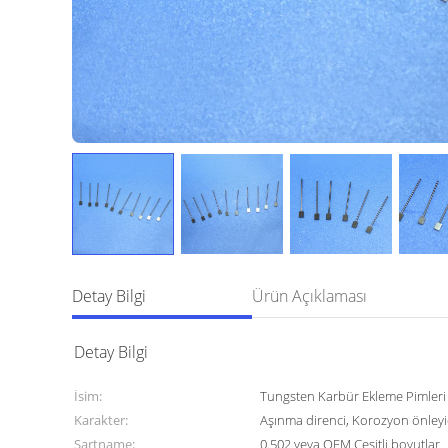
Detay Bilgi
Ürün Açıklaması
Detay Bilgi
İsim:
Tungsten Karbür Ekleme Pimleri
Karakter:
Aşınma direnci, Korozyon önleyi
Şartname:
0.502 veya OEM Çeşitli boyutlar