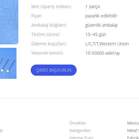
Min sipariş miktarı:
1 parça
Fiyat:
pazarlık edilebilir
Ambalaj bilgileri:
güvenlik ambalajı
Teslim süresi:
15~45 gün
Ödeme koşulları:
L/C,T/T,Western Union
Yetenek temini:
10-50000 adet/ay
ŞIMDI BAŞVURUN
Örnekler:
Mevcu
ci
Kategoriler:
Metal 
İşletme Türü:
Fabrik