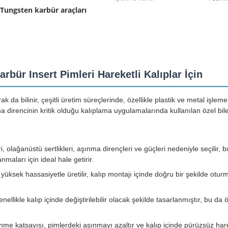
Tungsten karbür araçları
,
bür Insert Pimleri Hareketli Kalıplar İçin
ak da bilinir, çeşitli üretim süreçlerinde, özellikle plastik ve metal işleme
 direncinin kritik olduğu kalıplama uygulamalarında kullanılan özel bile
, olağanüstü sertlikleri, aşınma dirençleri ve güçleri nedeniyle seçilir,
aları için ideal hale getirir.
a yüksek hassasiyetle üretilir, kalıp montajı içinde doğru bir şekilde ot
ellikle kalıp içinde değiştirilebilir olacak şekilde tasarlanmıştır, bu da
e katsayısı, pimlerdeki aşınmayı azaltır ve kalıp içinde pürüzsüz har