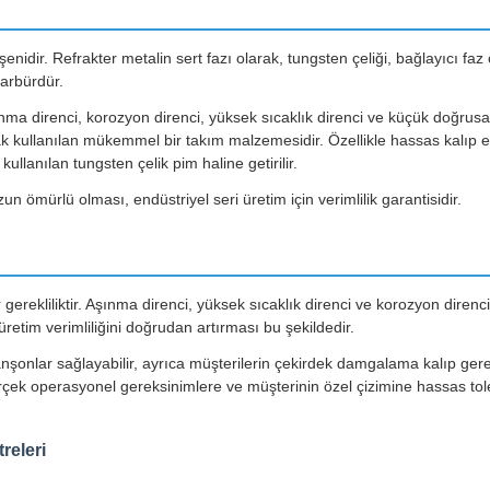
dir. Refrakter metalin sert fazı olarak, tungsten çeliği, bağlayıcı faz ola
karbürdür.
a direnci, korozyon direnci, yüksek sıcaklık direnci ve küçük doğrusal
 kullanılan mükemmel bir takım malzemesidir. Özellikle hassas kalıp ek
llanılan tungsten çelik pim haline getirilir.
ömürlü olması, endüstriyel seri üretim için verimlilik garantisidir.
 bir gerekliliktir. Aşınma direnci, yüksek sıcaklık direnci ve korozyon di
retim verimliliğini doğrudan artırması bu şekildedir.
nşonlar sağlayabilir, ayrıca müşterilerin çekirdek damgalama kalıp gerek
 Gerçek operasyonel gereksinimlere ve müşterinin özel çizimine hassas t
releri