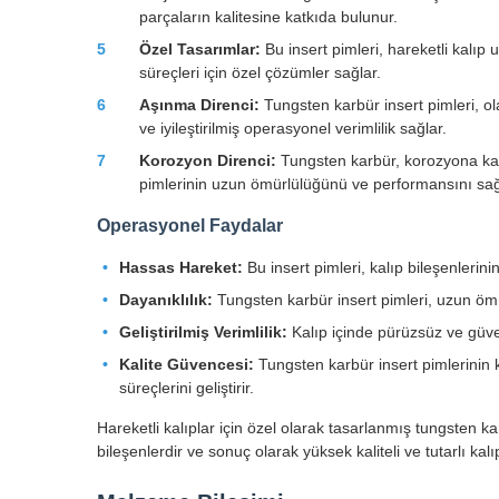
parçaların kalitesine katkıda bulunur.
5
Özel Tasarımlar:
Bu insert pimleri, hareketli kalıp 
süreçleri için özel çözümler sağlar.
6
Aşınma Direnci:
Tungsten karbür insert pimleri, ol
ve iyileştirilmiş operasyonel verimlilik sağlar.
7
Korozyon Direnci:
Tungsten karbür, korozyona kar
pimlerinin uzun ömürlülüğünü ve performansını sağ
Operasyonel Faydalar
Hassas Hareket:
Bu insert pimleri, kalıp bileşenlerini
Dayanıklılık:
Tungsten karbür insert pimleri, uzun ömü
Geliştirilmiş Verimlilik:
Kalıp içinde pürüzsüz ve güven
Kalite Güvencesi:
Tungsten karbür insert pimlerinin k
süreçlerini geliştirir.
Hareketli kalıplar için özel olarak tasarlanmış tungsten k
bileşenlerdir ve sonuç olarak yüksek kaliteli ve tutarlı kal