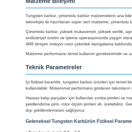
Malzeme Bileşimi
Tungsten karbür, çimentolu karbür malzemelerin ana bileşeni
teknolojisi ile hazırlanan süper sert malzeme, çimentolu 
Çimentolu karbür, yüksek mukavemet, yüksek sertlik, aşınm
endüstriyel üretim ve işleme operasyonunda yaygın olarak
AR8 titreşim önleyici rotor çekirdek damgalama kalıbında ku
Malzeme performansı temel kullanım gereksinimidir ve uzun 
Teknik Parametreler
İyi fiziksel kararlılık, tungsten karbür ürünleri için temel
kullanılabilir. Mükemmel performans gösteren takımların ü
Hassas kalıp parçaları için kullanılan zımba pimleri ve ma
şekillendirme pimi, rotor ölçüm pimleri vb. üretebiliriz.
dışı şekillendirmesini sağlıyoruz.
Geleneksel Tungsten Karbürün Fiziksel Paramet