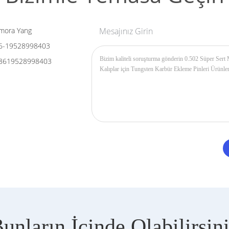
mora Yang
Mesajınız Girin
6-19528998403
8619528998403
unların İçinde Olabilirsin