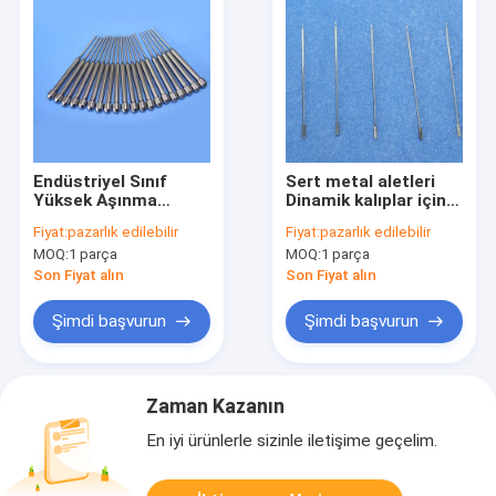
Endüstriyel Sınıf
Sert metal aletleri
Yüksek Aşınma
Dinamik kalıplar için
Dirençli Tungsten
volfram karbür
Fiyat:
pazarlık edilebilir
Fiyat:
pazarlık edilebilir
Karbür Zımba Pimi,
ekleme iğneleri
MOQ:
1 parça
MOQ:
1 parça
Hassas İşleme
Son Fiyat alın
Son Fiyat alın
Şimdi başvurun
Şimdi başvurun
Zaman Kazanın
En iyi ürünlerle sizinle iletişime geçelim.