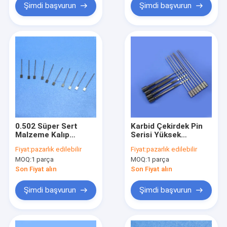
Şimdi başvurun
Şimdi başvurun
0.502 Süper Sert
Karbid Çekirdek Pin
Malzeme Kalıp
Serisi Yüksek
Hareketli Kalıplar için
Hassasiyetli
Fiyat:
pazarlık edilebilir
Fiyat:
pazarlık edilebilir
Tungsten Karbür
Tungsten Karbid
MOQ:
1 parça
MOQ:
1 parça
Ekleme Pinleri
Ekleme İğneleri
Son Fiyat alın
Son Fiyat alın
Şimdi başvurun
Şimdi başvurun