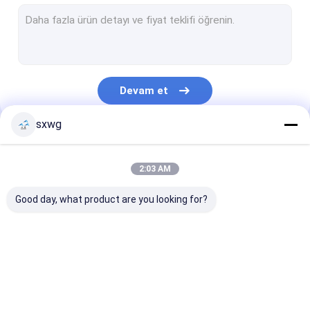
Tungsten Karpit Kol
Tungsten Karbür Kalıp
Tungsten Çelik Bıçak
Devam et
Tungsten Karbür Düğme
sxwg
Tungsten Karbür Bar
Kategorilerimiz
Tungsten Karpit Şeritleri
2:03 AM
Tungsten Sac
Good day, what product are you looking for?
Çimentolu Karbür Aracı
Tungsten Karbür
tungsten karbür uçlu
Tungsten Karb
İşleme
Punch