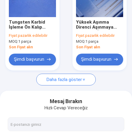
Bizim Hakkımızda
Fabrika turu
Tungsten Karbid
Yüksek Aşınma
İşleme Ön Kalıp
Direnci Aşınmaya
Kalite Kontrolü
Ekleme Çekirdekleri
Dayanıklı Özel Yapım
Fiyat:
pazarlık edilebilir
Fiyat:
pazarlık edilebilir
için Tungsten Pin
Tungsten Karbür
MOQ:
1 parça
MOQ:
1 parça
İğneler ve Karbür
Bizimle İletişim
Zımba Pimi
Son Fiyat alın
Son Fiyat alın
Bir İndirim İste
Şimdi başvurun
Şimdi başvurun
Daha fazla göster
Tungsten Karbür İşleme
tungsten karbür uçlu
Mesaj Bırakın
Hızlı Cevap Vereceğiz
Tungsten Karbür Punch
Tungsten Karbür Pimleri