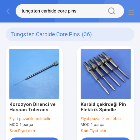
Tungsten Carbide Core Pins
(36)
Korozyon Direnci ve
Karbid çekirdeği Pin
Hassas Tolerans
Elektrik Spindle
±0.001mm ile
Darma için Tungsten
Fiyat:
pazarlık edilebilir
Fiyat:
pazarlık edilebilir
Özelleştirilmiş
Karbid Bağlantı
MOQ:
1 parça
MOQ:
1 parça
Yüksek Sertlikte
Çubuğu
Tungsten Karbür
Son Fiyat alın
Son Fiyat alın
Çekirdek Pimleri