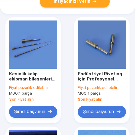
İhtiyacınızı Verin
Kesinlik kalıp
Endüstriyel Riveting
ekipman bileşenleri
için Profesyonel
volfram karbür
Kaliteli Tungsten
Fiyat:
pazarlık edilebilir
Fiyat:
pazarlık edilebilir
ekleme çubukları
Karbür Punch Pin
MOQ:
1 parça
MOQ:
1 parça
Son Fiyat alın
Son Fiyat alın
Şimdi başvurun
Şimdi başvurun