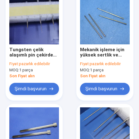
Tungsten çelik
Mekanik işleme için
alaşımlı pin çekirdeği
yüksek sertlik ve
ile yüksek
aşınmaya
Fiyat:
pazarlık edilebilir
Fiyat:
pazarlık edilebilir
performanslı seramik
dayanıklılıklı alt
MOQ:
1 parça
MOQ:
1 parça
ferrule
mikron hassasiyetli
volfram karbüt bulma
Son Fiyat alın
Son Fiyat alın
iğneleri
Şimdi başvurun
Şimdi başvurun
Evde
Ürün
Videolar