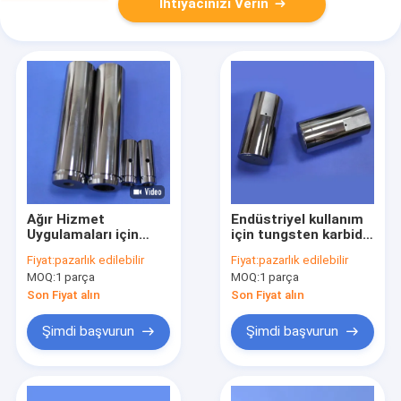
İhtiyacınızı Verin
Ağır Hizmet
Endüstriyel kullanım
Uygulamaları için
için tungsten karbid
Pürüzsüz Yüzeyli ve
giyim parçası sert
Fiyat:
pazarlık edilebilir
Fiyat:
pazarlık edilebilir
Mükemmel Aşınma
metal yumruk
MOQ:
1 parça
MOQ:
1 parça
Direncine Sahip
Yüksek Hassasiyetli
Son Fiyat alın
Son Fiyat alın
Tungsten Karbür
Oran Ters Çevirme
Şimdi başvurun
Şimdi başvurun
Manşonu