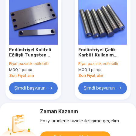
Endüstriyel Kaliteli
Endüstriyel Çelik
Eğilişli Tungsten
Karbüt Kullanım
Karbid Ölçüsü - 100%
Parçaları Zemin
Fiyat:
pazarlık edilebilir
Fiyat:
pazarlık edilebilir
Virgin Tungsten
Çekici Karbüt
MOQ:
1 parça
MOQ:
1 parça
Karbid Kullanım
Çubukları Rivet Başı
Parçaları
Son Fiyat alın
Son Fiyat alın
Şimdi başvurun
Şimdi başvurun
Zaman Kazanın
En iyi ürünlerle sizinle iletişime geçelim.