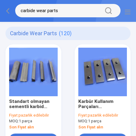
Carbide Wear Parts
(120)
Standart olmayan
Karbür Kullanım
sementli karbid
Parçaları
kesme delme aracı
Granülatörler için
Fiyat:
pazarlık edilebilir
Fiyat:
pazarlık edilebilir
karbid aşınma
Yüksek Güçlü
MOQ:
1 parça
MOQ:
1 parça
şeritleri
Tungsten Karbür
Blades
Son Fiyat alın
Son Fiyat alın