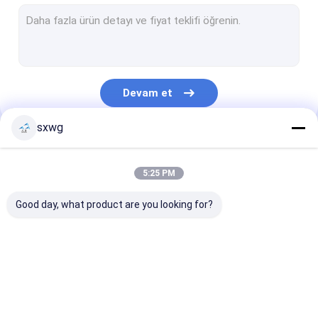
Tungsten Karpit Kol
Tungsten Karbür Kalıp
Tungsten Çelik Bıçak
Devam et
Tungsten Karbür Düğme
sxwg
Tungsten Karbür Bar
Kategorilerimiz
Tungsten Karpit Şeritleri
5:25 PM
Tungsten Sac
Good day, what product are you looking for?
Çimentolu Karbür Aracı
Tungsten Karbür
tungsten karbür uçlu
Tungsten Karb
İşleme
Punch