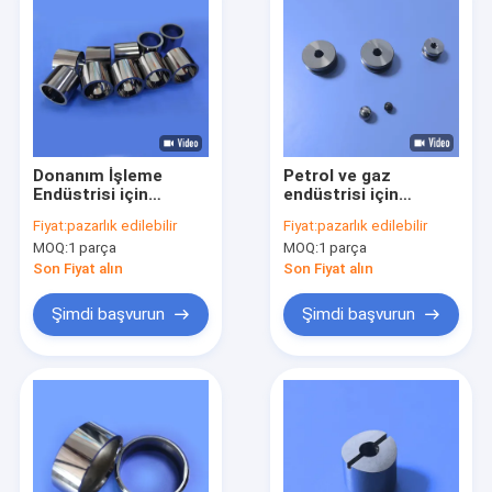
Donanım İşleme
Petrol ve gaz
Endüstrisi için
endüstrisi için
Gelişmiş Yüksek
sementli karbid kol
Fiyat:
pazarlık edilebilir
Fiyat:
pazarlık edilebilir
Performanslı
valf koltuğu ve valf
MOQ:
1 parça
MOQ:
1 parça
Tungsten Karbid
çekirdeği
Tüpleri
Son Fiyat alın
Son Fiyat alın
Şimdi başvurun
Şimdi başvurun
Evde
Ürün
Videolar