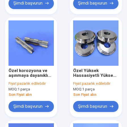
Şimdi başvurun
Şimdi başvurun
Özel korozyona ve
Özel Yüksek
aşınmaya dayanıklı
Hassasiyetli Yüksek
hassas işlenmiş
Sertlikli Tungsten
Fiyat:
pazarlık edilebilir
Fiyat:
pazarlık edilebilir
volfram karbid
Karbür Giyim Ölçüsü
MOQ:
1 parça
MOQ:
1 parça
aşınma parçaları
kalıp çekirdek ekleme
Son Fiyat alın
Son Fiyat alın
Şimdi başvurun
Şimdi başvurun