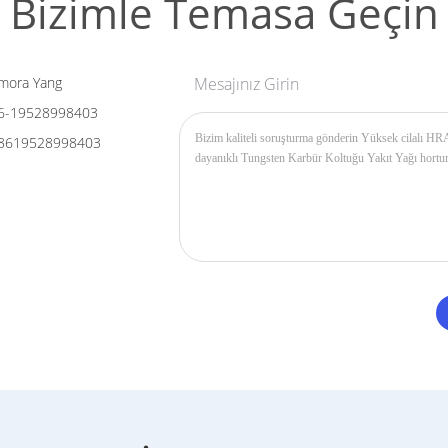
Bizimle Temasa Geçin
mora Yang
Mesajınız Girin
6-19528998403
8619528998403