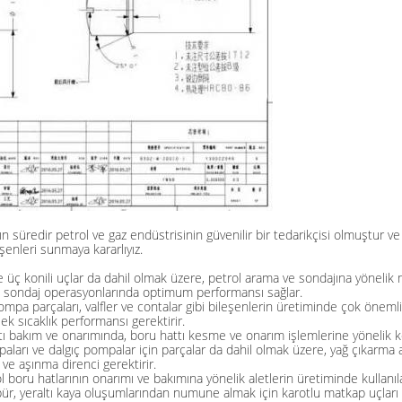
n süredir petrol ve gaz endüstrisinin güvenilir bir tedarikçisi olmuştur ve
şenleri sunmaya kararlıyız.
ve üç konili uçlar da dahil olmak üzere, petrol arama ve sondajına yönelik ma
altı sondaj operasyonlarında optimum performansı sağlar.
pompa parçaları, valfler ve contalar gibi bileşenlerin üretiminde çok öneml
k sıcaklık performansı gerektirir.
ı bakım ve onarımında, boru hattı kesme ve onarım işlemlerine yönelik kes
aları ve dalgıç pompalar için parçalar da dahil olmak üzere, yağ çıkarma al
e aşınma direnci gerektirir.
 boru hatlarının onarımı ve bakımına yönelik aletlerin üretiminde kullanıla
bür, yeraltı kaya oluşumlarından numune almak için karotlu matkap uçları 