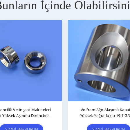
unların İçinde Olabilirsin
lleştirilmiş Yüksek Kullanım
Magnetik Olmayan Alaşım D
nci Tungsten Karbid Merkezi
Ocağı Yüksek Korozyon Dire
hing ± 0.01 Mm Tolerans Ve
Santrifüjler Ve Pompalar I
Uzun Yaşam Süresi
Hassas Öğütme Ile Iç Ko
ŞIMDI BAŞVURUN
ŞIMDI BAŞVURUN