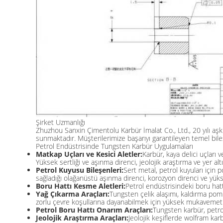
Şirket Uzmanlığı
Zhuzhou Sanxin Çimentolu Karbür İmalat Co., Ltd., 20 yılı aşkı
sunmaktadır. Müşterilerimize başarıyı garantileyen temel bile
Petrol Endüstrisinde Tungsten Karbür Uygulamaları
Matkap Uçları ve Kesici Aletler:
Karbür, kaya delici uçları 
Yüksek sertliği ve aşınma direnci, jeolojik araştırma ve yer 
Petrol Kuyusu Bileşenleri:
Sert metal, petrol kuyuları için 
sağladığı olağanüstü aşınma direnci, korozyon direnci ve yükse
Boru Hattı Kesme Aletleri:
Petrol endüstrisindeki boru hatt
Yağ Çıkarma Araçları:
Tungsten çelik alaşımı, kaldırma pomp
zorlu çevre koşullarına dayanabilmek için yüksek mukavemet v
Petrol Boru Hattı Onarım Araçları:
Tungsten karbür, petrol
Jeolojik Araştırma Araçları:
Jeolojik keşiflerde wolfram kar