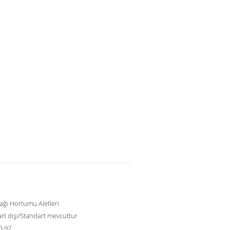
Yağı Hortumu Aletleri
rt dışı/Standart mevcuttur
0-92