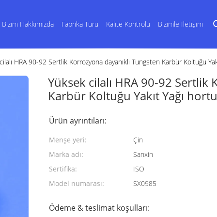
Bizim Hakkımızda
Fabrika Turu
Kalite Kontrolü
Bizimle İletişim
ilalı HRA 90-92 Sertlik Korrozyona dayanıklı Tungsten Karbür Koltuğu Yakı
Yüksek cilalı HRA 90-92 Sertlik
Karbür Koltuğu Yakıt Yağı hortum
Ürün ayrıntıları:
Menşe yeri:
Çin
Marka adı:
Sanxin
Sertifika:
ISO
Model numarası:
SX0985
Ödeme & teslimat koşulları: