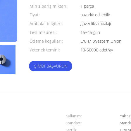
Min sipariş miktarı:
1 parça
Fiyat:
pazarlık edilebilir
Ambalaj bilgileri:
güvenlik ambalajı
Teslim süresi:
15~45 gün
Ödeme koşulları:
L/C,T/T,Western Union
Yetenek temini:
10-50000 adet/ay
ŞIMDI BAŞVURUN
Kullanım:
Yakıt 
Standart:
Standa
Sertlik:
HRA 9