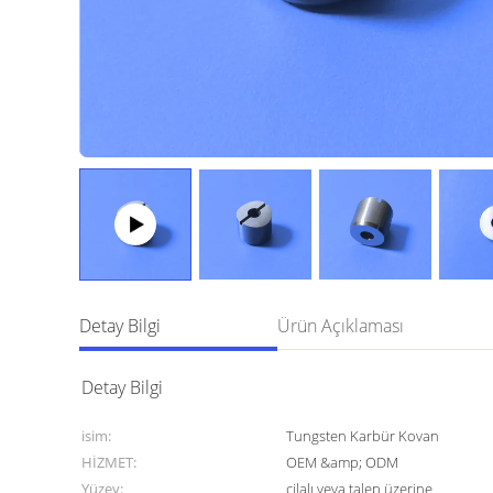
Detay Bilgi
Ürün Açıklaması
Detay Bilgi
isim:
Tungsten Karbür Kovan
HİZMET:
OEM &amp; ODM
Yüzey:
cilalı veya talep üzerine