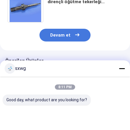
dirençli öğütme tekerleği
uygulamaları için hassas işleme
döşenmiş volfram karbür şaftı
Devam et
Önerilen Ürünler
sxwg
8:11 PM
Good day, what product are you looking for?
Yüksek aşınma
2.8mm Tungsten
HRA92 Sertliği
direnci yay volfram
Heavy Alloy Ball
hassas ekipma
karbid altıgen ucu
Precision Sphere,
± 0,001 mm