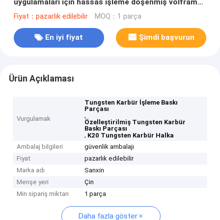
uygulamaları için hassas işleme döşenmiş volfram
karbür şaftı
Fiyat：pazarlık edilebilir
MOQ：1 parça
En iyi fiyat
Şimdi başvurun
Ürün Açıklaması
Tungsten Karbür İşleme Baskı
Parçası
,
Vurgulamak
Özelleştirilmiş Tungsten Karbür
Baskı Parçası
,
K20 Tungsten Karbür Halka
Ambalaj bilgileri
güvenlik ambalajı
Fiyat
pazarlık edilebilir
Marka adı
Sanxin
Menşe yeri
Çin
Min sipariş miktarı
1 parça
Daha fazla göster