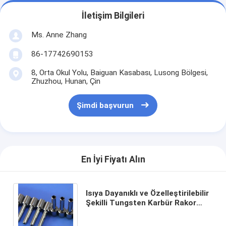
İletişim Bilgileri
Ms. Anne Zhang
86-17742690153
8, Orta Okul Yolu, Baiguan Kasabası, Lusong Bölgesi,
Zhuzhou, Hunan, Çin
Şimdi başvurun
En İyi Fiyatı Alın
Isıya Dayanıklı ve Özelleştirilebilir
Şekilli Tungsten Karbür Rakor
(900°C'ye kadar) ve ISO
9001:2015 Sertifikalı