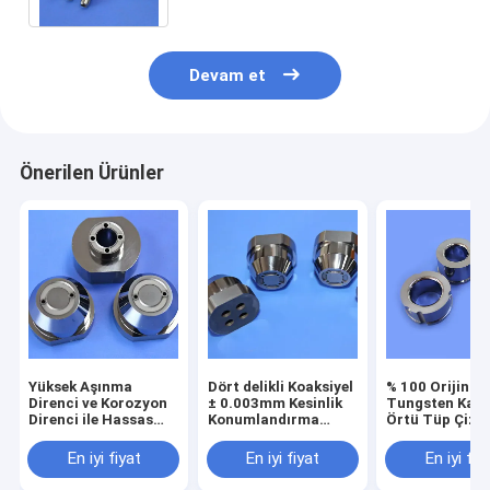
Devam et
Önerilen Ürünler
Yüksek Aşınma
Dört delikli Koaksiyel
% 100 Orijinal
Direnci ve Korozyon
± 0.003mm Kesinlik
Tungsten Karb
Direnci ile Hassas
Konumlandırma
Örtü Tüp Çizi
Manyetik Olmayan
Bazası Yarım iletken
Polü Yüzey
Tungsten Karbür
ambalajı için sıfır
En iyi fiyat
En iyi fiyat
En iyi fiy
Kalıpları, Gelişmiş
manyetik müdahale
Üretim için
ile