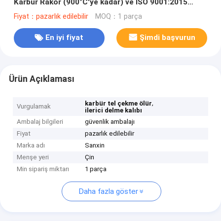
Karbür Rakor (900°C'ye kadar) ve ISO 9001:2015
Sertifikalı
Fiyat：pazarlık edilebilir
MOQ：1 parça
En iyi fiyat
Şimdi başvurun
Ürün Açıklaması
,
karbür tel çekme ölür
Vurgulamak
ilerici delme kalıbı
Ambalaj bilgileri
güvenlik ambalajı
Fiyat
pazarlık edilebilir
Marka adı
Sanxin
Menşe yeri
Çin
Min sipariş miktarı
1 parça
Daha fazla göster