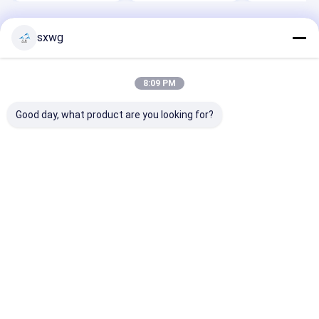
Ana sayfa
Desktop Site
sxwg
Sitemap
Privacy Policy
Kalite
Tungsten Karbür İşleme
Çin fabrikası.Copyright © 2026
Zhuzhou Sanxin Cemented Carbide Manufacturing Co., Ltd. All
8:09 PM
Rights Reserved.
Good day, what product are you looking for?
Evde
Ürün
Videolar