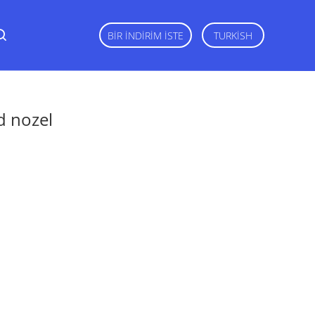
BIR İNDIRIM İSTE
TURKISH
id nozel