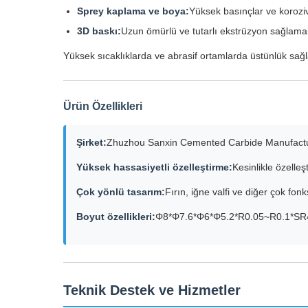
Sprey kaplama ve boya:
Yüksek basınçlar ve korozi
3D baskı:
Uzun ömürlü ve tutarlı ekstrüzyon sağlamak i
Yüksek sıcaklıklarda ve abrasif ortamlarda üstünlük sağl
Ürün Özellikleri
Şirket:
Zhuzhou Sanxin Cemented Carbide Manufactur
Yüksek hassasiyetli özelleştirme:
Kesinlikle özelleş
Çok yönlü tasarım:
Fırın, iğne valfi ve diğer çok fo
Boyut özellikleri:
Φ8*Φ7.6*Φ6*Φ5.2*R0.05~R0.1*SR
Teknik Destek ve Hizmetler