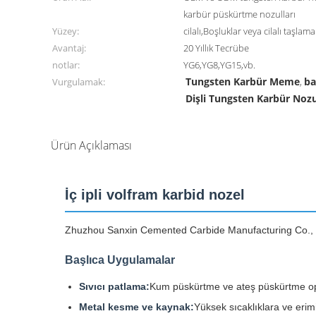
karbür püskürtme nozulları
Yüzey:
cilalı,Boşluklar veya cilalı taşlama
Avantaj:
20 Yıllık Tecrübe
notlar:
YG6,YG8,YG15,vb.
Tungsten Karbür Meme
ba
Vurgulamak:
,
Dişli Tungsten Karbür Noz
Ürün Açıklaması
İç ipli volfram karbid nozel
Zhuzhou Sanxin Cemented Carbide Manufacturing Co., Ltd'
Başlıca Uygulamalar
Sıvıcı patlama:
Kum püskürtme ve ateş püskürtme ope
Metal kesme ve kaynak:
Yüksek sıcaklıklara ve erim