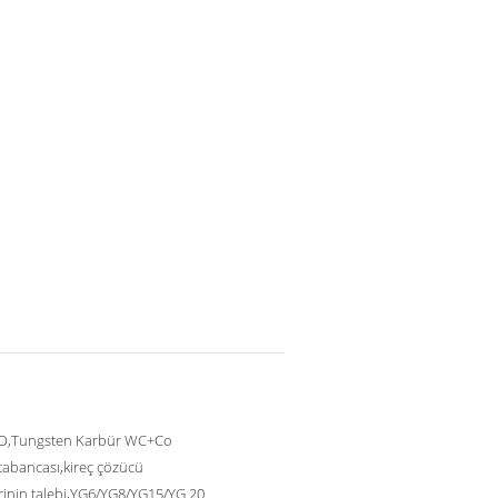
,Tungsten Karbür WC+Co
tabancası,kireç çözücü
inin talebi,YG6/YG8/YG15/YG 20