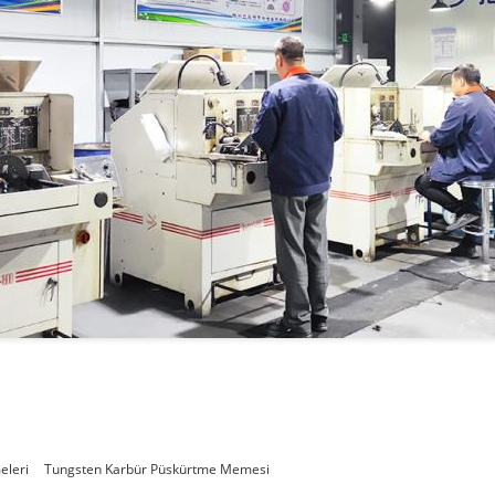
eleri
Tungsten Karbür Püskürtme Memesi