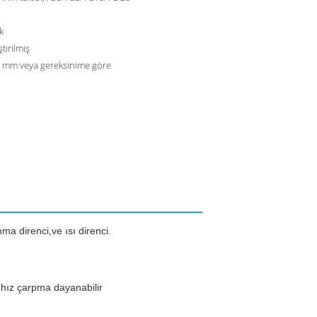
k
tirilmiş
 mm veya gereksinime göre
a direnci,ve ısı direnci.
hız çarpma dayanabilir