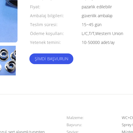
Fiyat:
pazarlık edilebilir
Ambalaj bilgileri:
güvenlik ambalajı
Teslim süresi:
15~45 gün
Ödeme koşulları:
L/C,T/T,Western Union
Yetenek temini:
10-50000 adet/ay
ŞIMDI BAŞVURUN
Malzeme:
WC+CO
Başvuru:
Sprey 
l, sert alaşımlı tungsten
Seviye:
Müşter