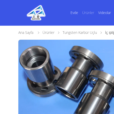
Evde
Ürünler
Videolar
Ana Sayfa
Ürünler
Tungsten Karbür Uçlu
İç ipl