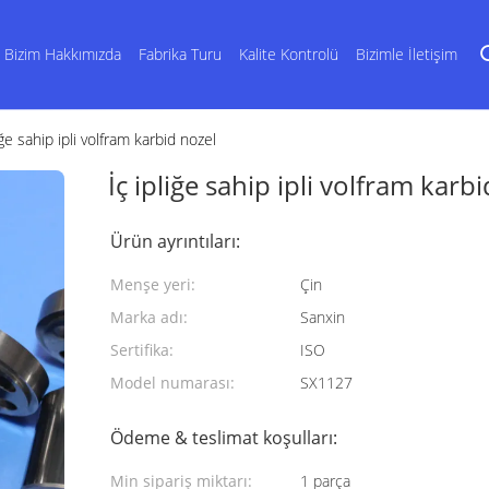
Bizim Hakkımızda
Fabrika Turu
Kalite Kontrolü
Bizimle İletişim
iğe sahip ipli volfram karbid nozel
İç ipliğe sahip ipli volfram karb
Ürün ayrıntıları:
Menşe yeri:
Çin
Marka adı:
Sanxin
Sertifika:
ISO
Model numarası:
SX1127
Ödeme & teslimat koşulları:
Min sipariş miktarı:
1 parça