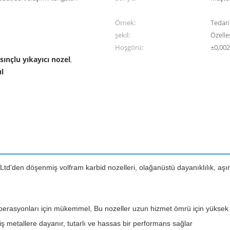
Örnek:
Tedari
şekil:
Özelleş
Hoşgörü:
±0,002
sınçlu yıkayıcı nozel
,
ul
den döşenmiş volfram karbid nozelleri, olağanüstü dayanıklılık, aşınm
rasyonları için mükemmel, Bu nozeller uzun hizmet ömrü için yüksek 
iş metallere dayanır, tutarlı ve hassas bir performans sağlar