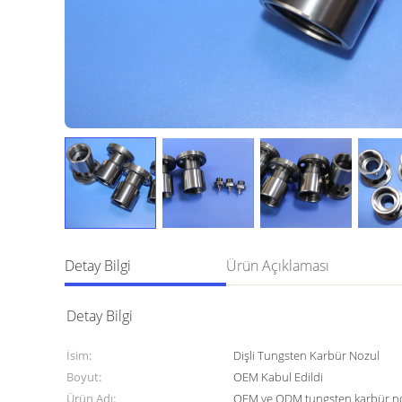
Detay Bilgi
Ürün Açıklaması
Detay Bilgi
İsim:
Dişli Tungsten Karbür Nozul
Boyut:
OEM Kabul Edildi
Ürün Adı:
OEM ve ODM tungsten karbür nozu