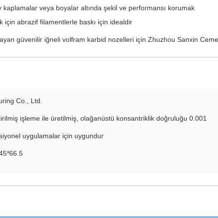
v kaplamalar veya boyalar altında şekil ve performansı korumak
çin abrazif filamentlerle baskı için idealdir
ayan güvenilir iğneli volfram karbid nozelleri için Zhuzhou Sanxin Cem
ing Co., Ltd.
tirilmiş işleme ile üretilmiş, olağanüstü konsantriklik doğruluğu 0.001
nksiyonel uygulamalar için uygundur
45*66.5