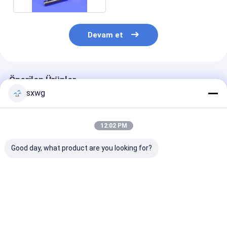
Devam et
Önerilen Ürünler
sxwg
12:02 PM
Good day, what product are you looking for?
Yüksek Aşınma
Dört delikli Koaksiyel
% 100 Orijinal
Direnci ve Korozyon
± 0.003mm Kesinlik
Tungsten Karb
Direnci ile Hassas
Konumlandırma
Örtü Tüp Çizi
Manyetik Olmayan
Bazası Yarım iletken
Polü Yüzey
Tungsten Karbür
ambalajı için sıfır
En iyi fiyat
En iyi fiyat
En iyi fiy
Kalıpları, Gelişmiş
manyetik müdahale
Üretim için
ile