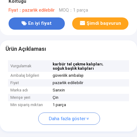
Koltuğu
Fiyat：pazarlık edilebilir
MOQ：1 parça
En iyi fiyat
Şimdi başvurun
Ürün Açıklaması
,
karbür tel çekme kalıpları
Vurgulamak
soğuk başlık kalıpları
Ambalaj bilgileri
güvenlik ambalajı
Fiyat
pazarlık edilebilir
Marka adı
Sanxin
Menşe yeri
Çin
Min sipariş miktarı
1 parça
Daha fazla göster